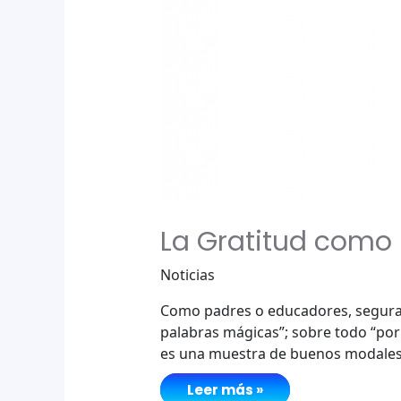
La Gratitud como 
Noticias
Como padres o educadores, seguram
palabras mágicas”; sobre todo “por 
es una muestra de buenos modales,
La
Leer más »
Gratitud