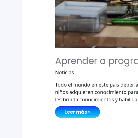
Aprender a progra
Noticias
Todo el mundo en este país deberí
niños adquieren conocimiento para 
les brinda conocimientos y habilid
Aprender
Leer más »
a
programar
una
herramienta
para
la