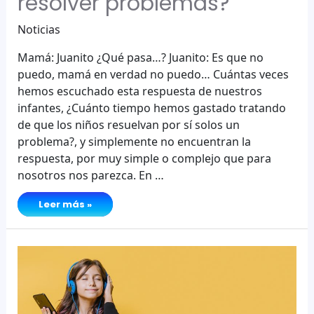
resolver problemas?
Noticias
Mamá: Juanito ¿Qué pasa…? Juanito: Es que no
puedo, mamá en verdad no puedo… Cuántas veces
hemos escuchado esta respuesta de nuestros
infantes, ¿Cuánto tiempo hemos gastado tratando
de que los niños resuelvan por sí solos un
problema?, y simplemente no encuentran la
respuesta, por muy simple o complejo que para
nosotros nos parezca. En …
¿Por
Leer más »
qué
es
importante
enseñar
a
los
niños
a
resolver
problemas?