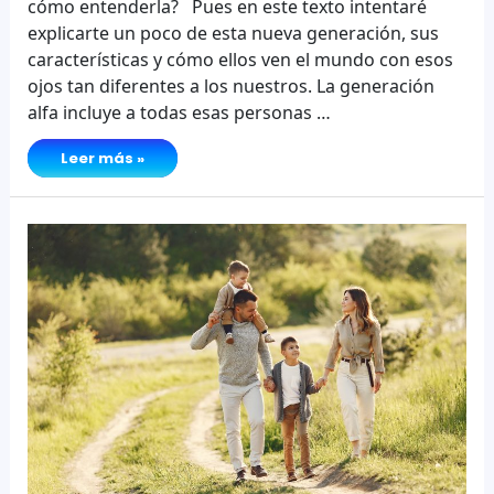
cómo entenderla? Pues en este texto intentaré
explicarte un poco de esta nueva generación, sus
características y cómo ellos ven el mundo con esos
ojos tan diferentes a los nuestros. La generación
alfa incluye a todas esas personas …
LA
Leer más »
GENERACIÓN
ALFA
¿QUIÉNES
SON
Y
CUÁLES
SON
SUS
CARACTERÍSTICAS?