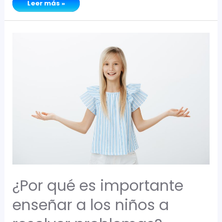
Leer más »
Gratitud
como
un
hábito.
¿Cómo
implementarla
en
mi
familia?
¿Por qué es importante
enseñar a los niños a