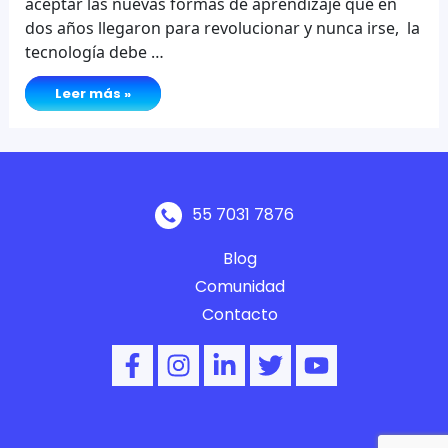
aceptar las nuevas formas de aprendizaje que en
dos años llegaron para revolucionar y nunca irse, la
tecnología debe …
¿Por
Leer más »
qué
se
necesita
un
cambio
en
la
mentalidad
docente?
55 7031 7876
Blog
Comunidad
Contacto