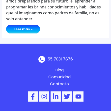
amos preparando para su futuro, el aprender a
programar les brinda conocimientos y habilidades
que ni imaginamos como padres de familia, no es
solo entender …
Aprender
Leer más »
a
programar
una
herramienta
para
la
vida.
55 7031 7876
Blog
Comunidad
Contacto