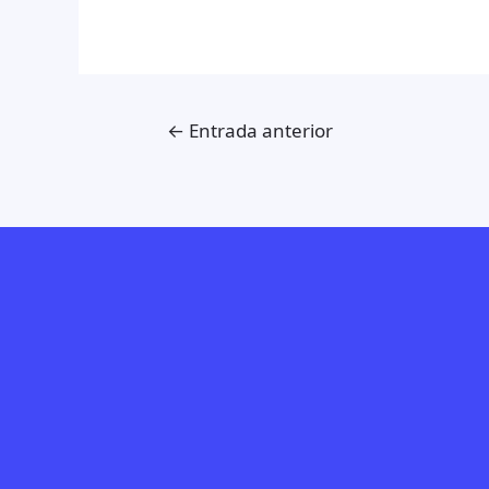
Navegación
←
Entrada anterior
de
entradas