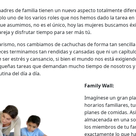
madres de familia tienen un nuevo aspecto totalmente difer
lo uno de los varios roles que nos hemos dado la tarea en t
ue asumimos, no es el único, hoy las mujeres buscamos éxit
areja y disfrutar tiempo para ser más tú.
arismo, nos cambiamos de cachuchas de forma tan sencilla
es terminamos tan rendidas y cansadas que ni un capítulo d
ser estrés y cansancio, si bien el mundo nos está exigie
equeñas tareas que demandan mucho tiempo de nosotros y a
ina del día a día.
Family Wall:
Imagínese un gran plan
horarios familiares, tu
planes de comidas. As
almacenada en una sol
los miembros de tu fam
exactamente lo que hac